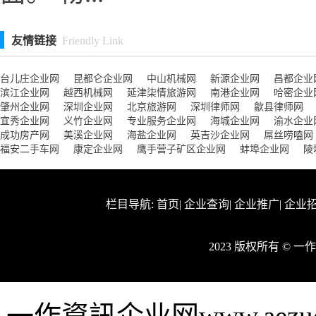
友情链接
Friendly Link
台儿庄企业网
昆都仑企业网
中山机械网
新源企业网
昌都企业
滨江企业网
越西机械网
延津柒情旅游网
南港企业网
哈密企业
肇州企业网
深圳企业网
北京旅游网
深圳律师网
歙县律师网
宜秀企业网
义竹企业网
专业服务企业网
海城企业网
渝水企业
成功房产网
美溪企业网
海盐企业网
英吉沙企业网
屌丝唠嗑网
福安二手车网
康定企业网
鹰手营子矿区企业网
蚌埠企业网
陵
栏目导航:
首页
|
企业查询
|
企业推广
|
企业
2023 版权所有 ©
一作資訊企业网www.aez